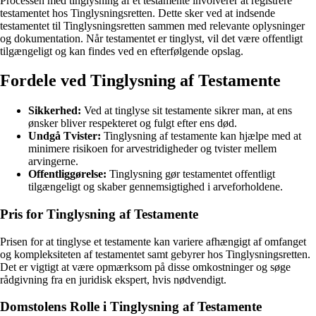
Processen med tinglysning af et testamente involverer at registrere
testamentet hos Tinglysningsretten. Dette sker ved at indsende
testamentet til Tinglysningsretten sammen med relevante oplysninger
og dokumentation. Når testamentet er tinglyst, vil det være offentligt
tilgængeligt og kan findes ved en efterfølgende opslag.
Fordele ved Tinglysning af Testamente
Sikkerhed:
Ved at tinglyse sit testamente sikrer man, at ens
ønsker bliver respekteret og fulgt efter ens død.
Undgå Tvister:
Tinglysning af testamente kan hjælpe med at
minimere risikoen for arvestridigheder og tvister mellem
arvingerne.
Offentliggørelse:
Tinglysning gør testamentet offentligt
tilgængeligt og skaber gennemsigtighed i arveforholdene.
Pris for Tinglysning af Testamente
Prisen for at tinglyse et testamente kan variere afhængigt af omfanget
og kompleksiteten af testamentet samt gebyrer hos Tinglysningsretten.
Det er vigtigt at være opmærksom på disse omkostninger og søge
rådgivning fra en juridisk ekspert, hvis nødvendigt.
Domstolens Rolle i Tinglysning af Testamente