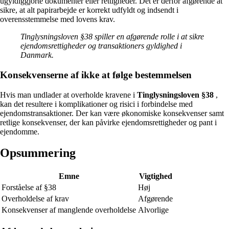
ugyldiggjorte dokumenter eller rettigheder. Det er derfor afgørende at
sikre, at alt papirarbejde er korrekt udfyldt og indsendt i
overensstemmelse med lovens krav.
Tinglysningsloven §38 spiller en afgørende rolle i at sikre
ejendomsrettigheder og transaktioners gyldighed i
Danmark.
Konsekvenserne af ikke at følge bestemmelsen
Hvis man undlader at overholde kravene i
Tinglysningsloven §38
,
kan det resultere i komplikationer og risici i forbindelse med
ejendomstransaktioner. Der kan være økonomiske konsekvenser samt
retlige konsekvenser, der kan påvirke ejendomsrettigheder og pant i
ejendomme.
Opsummering
Emne
Vigtighed
Forståelse af §38
Høj
Overholdelse af krav
Afgørende
Konsekvenser af manglende overholdelse
Alvorlige