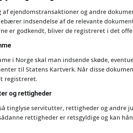
ng af ejendomstransaktioner og andre dokumen
debærer indsendelse af de relevante dokumente
 er godkendt, bliver de registreret i det offen
omme
mme i Norge skal man indsende skøde, eventue
nter til Statens Kartverk. Når disse dokumente
t registreret.
ter og rettigheder
 tinglyse servitutter, rettigheder og andre j
 sådanne rettigheder er retsgyldige og kan hån