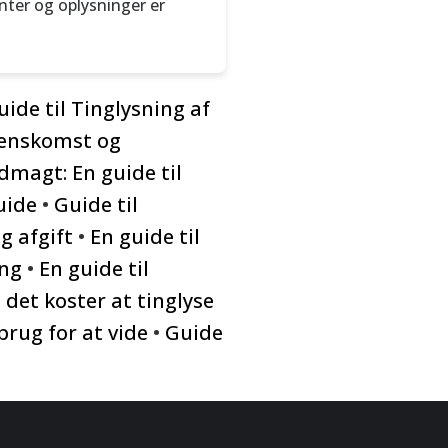
nter og oplysninger er
uide til Tinglysning af
enskomst og
magt: En guide til
uide
•
Guide til
g afgift
•
En guide til
ing
•
En guide til
 det koster at tinglyse
brug for at vide
•
Guide