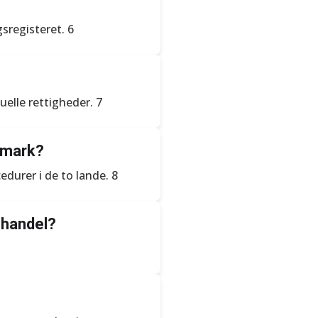
sregisteret. 6
elle rettigheder. 7
anmark?
edurer i de to lande. 8
shandel?