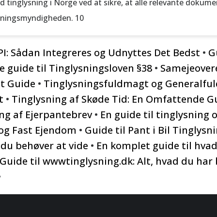
inglysning i Norge ved at sikre, at alle relevante dokume
lysningsmyndigheden. 10
API: Sådan Integreres og Udnyttes Det Bedst
•
G
 guide til Tinglysningsloven §38
•
Samejeover
et Guide
•
Tinglysningsfuldmagt og Generalfuld
t
•
Tinglysning af Skøde Tid: En Omfattende G
ng af Ejerpantebrev
•
En guide til tinglysning o
og Fast Ejendom
•
Guide til Pant i Bil Tinglysn
, du behøver at vide
•
En komplet guide til hvad
Guide til wwwtinglysning.dk: Alt, hvad du har 
•