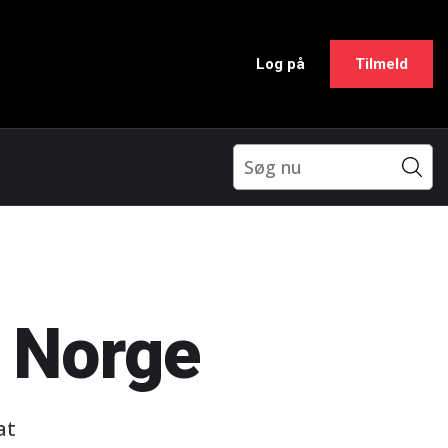
Log på
Tilmeld
i Norge
at