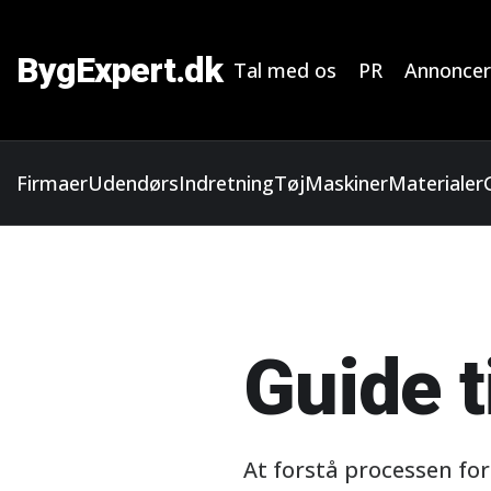
BygExpert.dk
Tal med os
PR
Annoncer
Firmaer
Udendørs
Indretning
Tøj
Maskiner
Materialer
Guide t
At forstå processen for