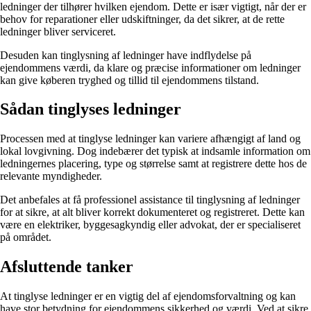
ledninger der tilhører hvilken ejendom. Dette er især vigtigt, når der er
behov for reparationer eller udskiftninger, da det sikrer, at de rette
ledninger bliver serviceret.
Desuden kan tinglysning af ledninger have indflydelse på
ejendommens værdi, da klare og præcise informationer om ledninger
kan give køberen tryghed og tillid til ejendommens tilstand.
Sådan tinglyses ledninger
Processen med at tinglyse ledninger kan variere afhængigt af land og
lokal lovgivning. Dog indebærer det typisk at indsamle information om
ledningernes placering, type og størrelse samt at registrere dette hos de
relevante myndigheder.
Det anbefales at få professionel assistance til tinglysning af ledninger
for at sikre, at alt bliver korrekt dokumenteret og registreret. Dette kan
være en elektriker, byggesagkyndig eller advokat, der er specialiseret
på området.
Afsluttende tanker
At tinglyse ledninger er en vigtig del af ejendomsforvaltning og kan
have stor betydning for ejendommens sikkerhed og værdi. Ved at sikre,