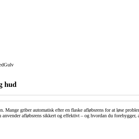
ed
Gulv
og hud
gen. Mange griber automatisk efter en flaske afløbsrens for at løse prob
 anvender afløbsrens sikkert og effektivt – og hvordan du forebygger, at