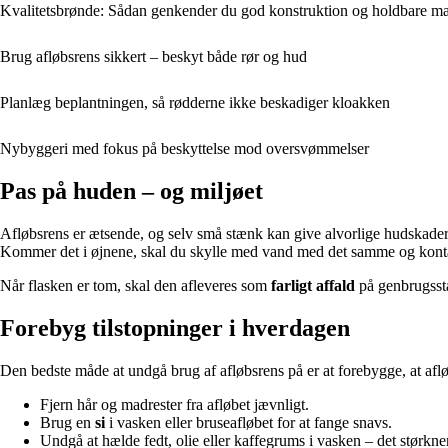
Kvalitetsbrønde: Sådan genkender du god konstruktion og holdbare mat
Brug afløbsrens sikkert – beskyt både rør og hud
Planlæg beplantningen, så rødderne ikke beskadiger kloakken
Nybyggeri med fokus på beskyttelse mod oversvømmelser
Pas på huden – og miljøet
Afløbsrens er ætsende, og selv små stænk kan give alvorlige hudskader. 
Kommer det i øjnene, skal du skylle med vand med det samme og konta
Når flasken er tom, skal den afleveres som
farligt affald
på genbrugssta
Forebyg tilstopninger i hverdagen
Den bedste måde at undgå brug af afløbsrens på er at forebygge, at aflø
Fjern hår og madrester fra afløbet jævnligt.
Brug en
si
i vasken eller bruseafløbet for at fange snavs.
Undgå at hælde fedt, olie eller kaffegrums i vasken – det størkner 