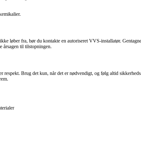
kemikalier.
et ikke løber fra, bør du kontakte en autoriseret VVS-installatør. Genta
årsagen til tilstopningen.
r respekt. Brug det kun, når det er nødvendigt, og følg altid sikkerhed
frem.
erialer