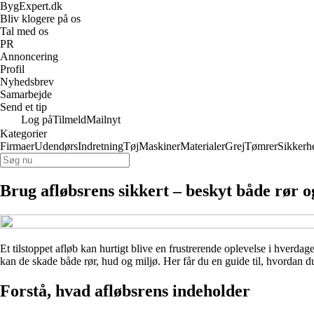
BygExpert.dk
Bliv klogere på os
Tal med os
PR
Annoncering
Profil
Nyhedsbrev
Samarbejde
Send et tip
Log på
Tilmeld
Mailnyt
Kategorier
Firmaer
Udendørs
Indretning
Tøj
Maskiner
Materialer
Grej
Tømrer
Sikkerh
Brug afløbsrens sikkert – beskyt både rør 
Et tilstoppet afløb kan hurtigt blive en frustrerende oplevelse i hverda
kan de skade både rør, hud og miljø. Her får du en guide til, hvordan du
Forstå, hvad afløbsrens indeholder