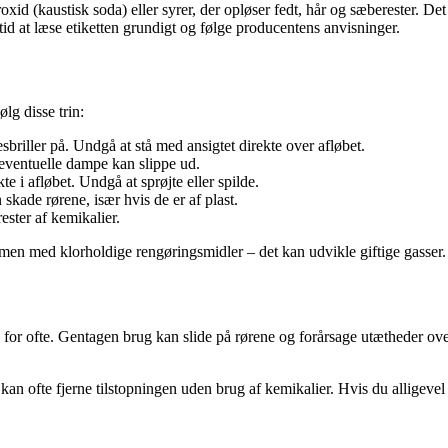
id (kaustisk soda) eller syrer, der opløser fedt, hår og sæberester. De
ltid at læse etiketten grundigt og følge producentens anvisninger.
ølg disse trin:
riller på. Undgå at stå med ansigtet direkte over afløbet.
eventuelle dampe kan slippe ud.
i afløbet. Undgå at sprøjte eller spilde.
skade rørene, især hvis de er af plast.
ester af kemikalier.
mmen med klorholdige rengøringsmidler – det kan udvikle giftige gasser.
for ofte. Gentagen brug kan slide på rørene og forårsage utætheder over
kan ofte fjerne tilstopningen uden brug af kemikalier. Hvis du alligevel 