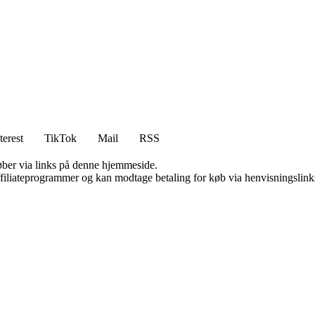
terest
TikTok
Mail
RSS
 køber via links på denne hjemmeside.
affiliateprogrammer og kan modtage betaling for køb via henvisningslinks