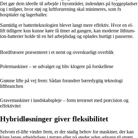
Det gør dem ideelle til arbejde i byområder, indendørs på byggepladser
og i miljøer, hvor støj og luftforurening skal minimeres, som fx
hospitaler og lagerhaller.
Samtidig er batteriteknologien blevet langt mere effektiv. Hvor en el-
lift tidligere kun kunne køre få timer ad gangen, kan moderne lithium-
ion-batterier holde til en hel arbejdsdag og oplades hurtigt i pauserne.
Bordfræsere præsenteret i et nemt og overskueligt overblik
Polermaskiner – se udvalget og bliv klogere på forskellene
Grønne lifte på vej frem: Sådan forandrer bæredygtig teknologi
liftbranchen
Gravemaskiner i landskabspleje – form terrænet med præcision og
effektivitet
Hybridløsninger giver fleksibilitet
Selvom el-lifte vinder frem, er der stadig behov for maskiner, der kan
klare lange arbejdsdage i terræn eller på steder uden adgang til strøm.