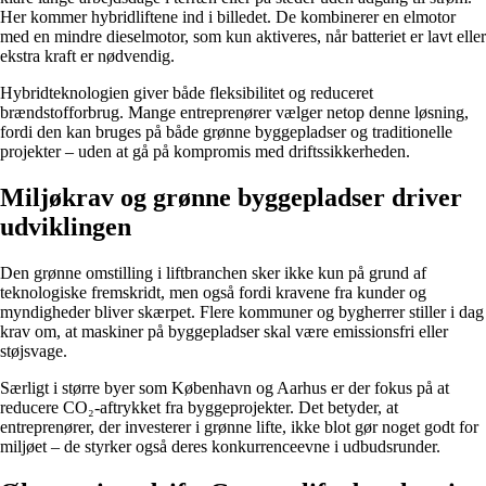
Her kommer hybridliftene ind i billedet. De kombinerer en elmotor
med en mindre dieselmotor, som kun aktiveres, når batteriet er lavt eller
ekstra kraft er nødvendig.
Hybridteknologien giver både fleksibilitet og reduceret
brændstofforbrug. Mange entreprenører vælger netop denne løsning,
fordi den kan bruges på både grønne byggepladser og traditionelle
projekter – uden at gå på kompromis med driftssikkerheden.
Miljøkrav og grønne byggepladser driver
udviklingen
Den grønne omstilling i liftbranchen sker ikke kun på grund af
teknologiske fremskridt, men også fordi kravene fra kunder og
myndigheder bliver skærpet. Flere kommuner og bygherrer stiller i dag
krav om, at maskiner på byggepladser skal være emissionsfri eller
støjsvage.
Særligt i større byer som København og Aarhus er der fokus på at
reducere CO₂-aftrykket fra byggeprojekter. Det betyder, at
entreprenører, der investerer i grønne lifte, ikke blot gør noget godt for
miljøet – de styrker også deres konkurrenceevne i udbudsrunder.