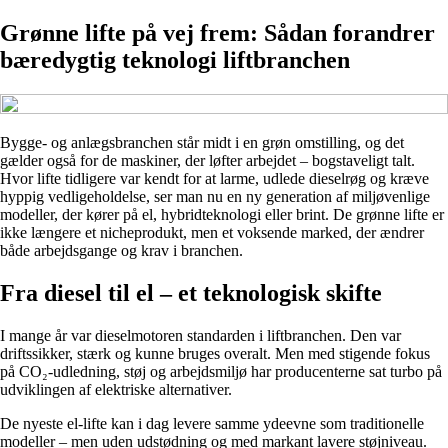
Grønne lifte på vej frem: Sådan forandrer
bæredygtig teknologi liftbranchen
Bygge- og anlægsbranchen står midt i en grøn omstilling, og det
gælder også for de maskiner, der løfter arbejdet – bogstaveligt talt.
Hvor lifte tidligere var kendt for at larme, udlede dieselrøg og kræve
hyppig vedligeholdelse, ser man nu en ny generation af miljøvenlige
modeller, der kører på el, hybridteknologi eller brint. De grønne lifte er
ikke længere et nicheprodukt, men et voksende marked, der ændrer
både arbejdsgange og krav i branchen.
Fra diesel til el – et teknologisk skifte
I mange år var dieselmotoren standarden i liftbranchen. Den var
driftssikker, stærk og kunne bruges overalt. Men med stigende fokus
på CO₂-udledning, støj og arbejdsmiljø har producenterne sat turbo på
udviklingen af elektriske alternativer.
De nyeste el-lifte kan i dag levere samme ydeevne som traditionelle
modeller – men uden udstødning og med markant lavere støjniveau.