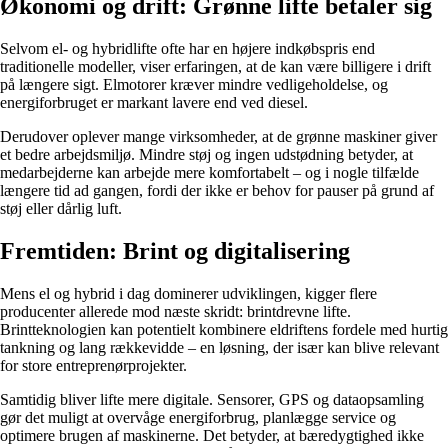
Økonomi og drift: Grønne lifte betaler sig
Selvom el- og hybridlifte ofte har en højere indkøbspris end
traditionelle modeller, viser erfaringen, at de kan være billigere i drift
på længere sigt. Elmotorer kræver mindre vedligeholdelse, og
energiforbruget er markant lavere end ved diesel.
Derudover oplever mange virksomheder, at de grønne maskiner giver
et bedre arbejdsmiljø. Mindre støj og ingen udstødning betyder, at
medarbejderne kan arbejde mere komfortabelt – og i nogle tilfælde
længere tid ad gangen, fordi der ikke er behov for pauser på grund af
støj eller dårlig luft.
Fremtiden: Brint og digitalisering
Mens el og hybrid i dag dominerer udviklingen, kigger flere
producenter allerede mod næste skridt: brintdrevne lifte.
Brintteknologien kan potentielt kombinere eldriftens fordele med hurtig
tankning og lang rækkevidde – en løsning, der især kan blive relevant
for store entreprenørprojekter.
Samtidig bliver lifte mere digitale. Sensorer, GPS og dataopsamling
gør det muligt at overvåge energiforbrug, planlægge service og
optimere brugen af maskinerne. Det betyder, at bæredygtighed ikke