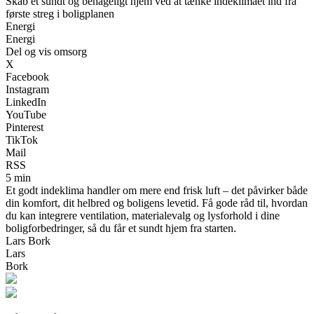
Skab et sundt og behageligt hjem ved at tænke indeklimaet ind fra
første streg i boligplanen
Energi
Energi
Del og vis omsorg
X
Facebook
Instagram
LinkedIn
YouTube
Pinterest
TikTok
Mail
RSS
5 min
Et godt indeklima handler om mere end frisk luft – det påvirker både
din komfort, dit helbred og boligens levetid. Få gode råd til, hvordan
du kan integrere ventilation, materialevalg og lysforhold i dine
boligforbedringer, så du får et sundt hjem fra starten.
Lars Bork
Lars
Bork