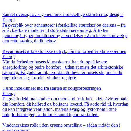
Samlet oversigt over generatorer i forskellige størrelser og designs
Energi
Få overblik over generatorer i forskellige størrelser og designs – fra
små, bærbare modeller til store stationære anlæg. Artiklen
gennemgår typer, funktioner og anvendelser, så du lettere kan vælge
den rette løsning til dit behov.
Bevar husets arkitektoniske udtryk, når du forbedrer klimaskærmen
Energi
Når du forbedrer husets klimaskærm, kan du opnå lavere
energiforbrug og bedre komfort – uden at miste det arkitektoniske
særpræg. Få gode råd til, hvordan du bevarer husets stil, mens du
opgraderer tag, facader, vinduer og døre.
Tænk indeklimaet ind fra starten af boligforbedringen
Energi
Et godt indeklima handler om mere end frisk luft – det påvirker både
din komfort, dit helbred og boligens levetid. Få gode råd til, hvordan
du kan integrere ventilation, materialevalg og lysforhold i dine
boligforbedringer, så du får et sundt hjem fra starten.
Vindenergiens rolle i den grønne omstilling – sådan indgår den i
energisystemet