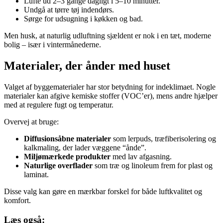
Lufte ud 2–3 gange dagligt i 5–10 minutter.
Undgå at tørre tøj indendørs.
Sørge for udsugning i køkken og bad.
Men husk, at naturlig udluftning sjældent er nok i en tæt, moderne
bolig – især i vintermånederne.
Materialer, der ånder med huset
Valget af byggematerialer har stor betydning for indeklimaet. Nogle
materialer kan afgive kemiske stoffer (VOC’er), mens andre hjælper
med at regulere fugt og temperatur.
Overvej at bruge:
Diffusionsåbne materialer
som lerpuds, træfiberisolering og
kalkmaling, der lader væggene “ånde”.
Miljømærkede produkter
med lav afgasning.
Naturlige overflader
som træ og linoleum frem for plast og
laminat.
Disse valg kan gøre en mærkbar forskel for både luftkvalitet og
komfort.
Læs også: