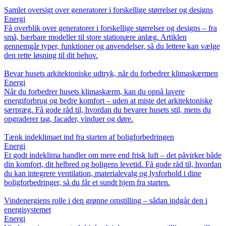
Samlet oversigt over generatorer i forskellige størrelser og designs
Energi
Få overblik over generatorer i forskellige størrelser og designs – fra
små, bærbare modeller til store stationære anlæg. Artiklen
gennemgår typer, funktioner og anvendelser, så du lettere kan vælge
den rette løsning til dit behov.
Bevar husets arkitektoniske udtryk, når du forbedrer klimaskærmen
Energi
Når du forbedrer husets klimaskærm, kan du opnå lavere
energiforbrug og bedre komfort – uden at miste det arkitektoniske
særpræg. Få gode råd til, hvordan du bevarer husets stil, mens du
opgraderer tag, facader, vinduer og døre.
Tænk indeklimaet ind fra starten af boligforbedringen
Energi
Et godt indeklima handler om mere end frisk luft – det påvirker både
din komfort, dit helbred og boligens levetid. Få gode råd til, hvordan
du kan integrere ventilation, materialevalg og lysforhold i dine
boligforbedringer, så du får et sundt hjem fra starten.
Vindenergiens rolle i den grønne omstilling – sådan indgår den i
energisystemet
Energi