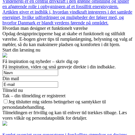
Vindenergi er en central drivkraft i den grønne omstilling og spiller
en afgørende rolle i opbygningen af et fossilfrit energisystem.
Artiklen giver et indblik i, hvordan vindkraft integreres i det samlede
energinet, hvilke udfordringer og muligheder der følger med, og
hvorfor Danmark er blandt verdens førende på området.
Hvordan man designer et funktionelt værelse
Opdag designprincipperne bag at skabe et funktionelt og stilfuldt
værelse. E-bogen giver tips til rumplanlægning, belysning og valg af
møbler, så du kan maksimere pladsen og komforten i dit hjem.
Start din læsning nu
Få inspiration og nyheder – skriv dig op
Få inspiration, viden og små genveje direkte i din indbakke.
Din mail
Tilmeld nu
Tak – din tilmelding er registreret
Jeg tilslutter mig sidens betingelser og samtykker til
persondatabehandling.
Tilmeldingen er frivillig og kan til enhver tid trækkes tilbage. Læs
vores vilkår og persondatapolitik for detaljer.
Samlet oversigt over generatorer i forskellige størrelser og designs