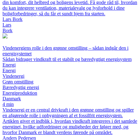
din komfort, dit helbred og boligens levetid. Få gode råd til, hvordan
du kan integrere ventilation, materialevalg og lysforhold i dine
boligforbedringer, så du får et sundt hjem fra starten.
Lars Bork
Lars
Bork
Vindenergiens rolle i den grønne omstilling – sådan indgår den i
energisystemet
Sådan bidrager vindkraft til et stabilt og bæredygtigt energisystem
Energi
Energi
Vindenergi
Grøn omstilling
Bæredygtig energi
Energiproduktion
Danmark
4 min
Vindenergi er en central drivkraft i den grønne omstilling og spiller
en afgørende rolle i opbygningen af et fossilfrit energisystem.
Artiklen giver et indblik i, hvordan vindkraft integreres i det samlede
energinet, hvilke udfordringer og muligheder der følger med, og
hvorfor Danmark er blandt verdens førende på området.
Anders Pedersen