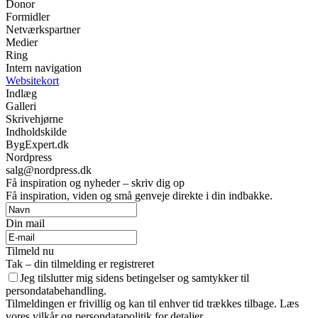
Donor
Formidler
Netværkspartner
Medier
Ring
Intern navigation
Websitekort
Indlæg
Galleri
Skrivehjørne
Indholdskilde
BygExpert.dk
Nordpress
salg@nordpress.dk
Få inspiration og nyheder – skriv dig op
Få inspiration, viden og små genveje direkte i din indbakke.
Din mail
Tilmeld nu
Tak – din tilmelding er registreret
Jeg tilslutter mig sidens betingelser og samtykker til
persondatabehandling.
Tilmeldingen er frivillig og kan til enhver tid trækkes tilbage. Læs
vores vilkår og persondatapolitik for detaljer.