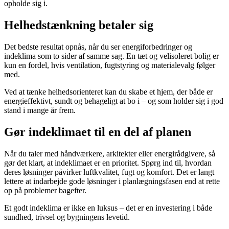
opholde sig i.
Helhedstænkning betaler sig
Det bedste resultat opnås, når du ser energiforbedringer og
indeklima som to sider af samme sag. En tæt og velisoleret bolig er
kun en fordel, hvis ventilation, fugtstyring og materialevalg følger
med.
Ved at tænke helhedsorienteret kan du skabe et hjem, der både er
energieffektivt, sundt og behageligt at bo i – og som holder sig i god
stand i mange år frem.
Gør indeklimaet til en del af planen
Når du taler med håndværkere, arkitekter eller energirådgivere, så
gør det klart, at indeklimaet er en prioritet. Spørg ind til, hvordan
deres løsninger påvirker luftkvalitet, fugt og komfort. Det er langt
lettere at indarbejde gode løsninger i planlægningsfasen end at rette
op på problemer bagefter.
Et godt indeklima er ikke en luksus – det er en investering i både
sundhed, trivsel og bygningens levetid.