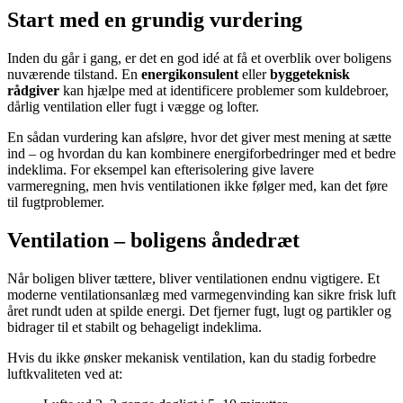
Start med en grundig vurdering
Inden du går i gang, er det en god idé at få et overblik over boligens
nuværende tilstand. En
energikonsulent
eller
byggeteknisk
rådgiver
kan hjælpe med at identificere problemer som kuldebroer,
dårlig ventilation eller fugt i vægge og lofter.
En sådan vurdering kan afsløre, hvor det giver mest mening at sætte
ind – og hvordan du kan kombinere energiforbedringer med et bedre
indeklima. For eksempel kan efterisolering give lavere
varmeregning, men hvis ventilationen ikke følger med, kan det føre
til fugtproblemer.
Ventilation – boligens åndedræt
Når boligen bliver tættere, bliver ventilationen endnu vigtigere. Et
moderne ventilationsanlæg med varmegenvinding kan sikre frisk luft
året rundt uden at spilde energi. Det fjerner fugt, lugt og partikler og
bidrager til et stabilt og behageligt indeklima.
Hvis du ikke ønsker mekanisk ventilation, kan du stadig forbedre
luftkvaliteten ved at: