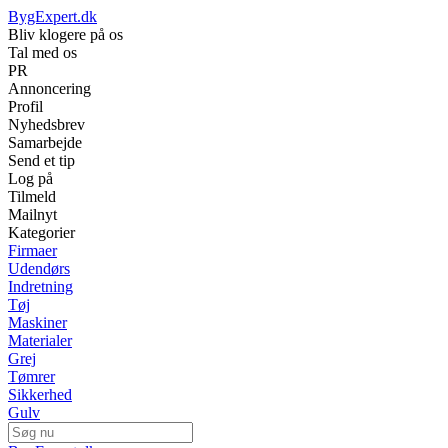
BygExpert.dk
Bliv klogere på os
Tal med os
PR
Annoncering
Profil
Nyhedsbrev
Samarbejde
Send et tip
Log på
Tilmeld
Mailnyt
Kategorier
Firmaer
Udendørs
Indretning
Tøj
Maskiner
Materialer
Grej
Tømrer
Sikkerhed
Gulv