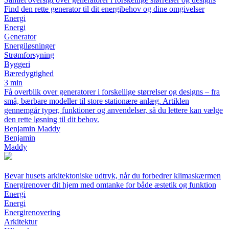
Find den rette generator til dit energibehov og dine omgivelser
Energi
Energi
Generator
Energiløsninger
Strømforsyning
Byggeri
Bæredygtighed
3 min
Få overblik over generatorer i forskellige størrelser og designs – fra
små, bærbare modeller til store stationære anlæg. Artiklen
gennemgår typer, funktioner og anvendelser, så du lettere kan vælge
den rette løsning til dit behov.
Benjamin Maddy
Benjamin
Maddy
Bevar husets arkitektoniske udtryk, når du forbedrer klimaskærmen
Energirenover dit hjem med omtanke for både æstetik og funktion
Energi
Energi
Energirenovering
Arkitektur