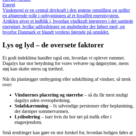
Energi
Vindenergi er en central drivkraft i den grønne omstilling og spiller
en afgørende rolle i opbygningen af et fossilfrit energisystem.
Artiklen giver et indblik i, hvordan vindkraft integreres i det samlede
energinet, hvilke udfordringer og muligheder der følger med, og
hvorfor Danmark er blandt verdens førende på området.
Lys og lyd – de oversete faktorer
Et godt indeklima handler også om, hvordan vi oplever rummet.
Dagslys har stor betydning for vores velvære og døgnrytme, mens
støj kan skabe stress og træthed.
Når du planlægger ombygning eller udskiftning af vinduer, så tænk
over:
Vinduernes placering og størrelse
– så du får mest muligt
dagslys uden overophedning.
Solafskærmning
– fx udvendige persienner eller beplantning,
der dæmper sommervarmen.
Lydisolering
– især hvis du bor tæt på trafik eller i
etageejendom.
Små ændringer kan gøre en stor forskel for, hvordan boligen føles at