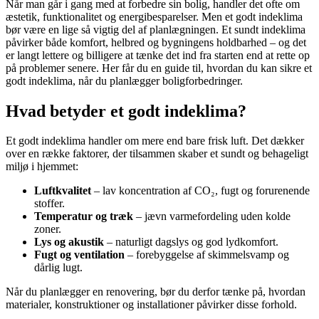
Når man går i gang med at forbedre sin bolig, handler det ofte om
æstetik, funktionalitet og energibesparelser. Men et godt indeklima
bør være en lige så vigtig del af planlægningen. Et sundt indeklima
påvirker både komfort, helbred og bygningens holdbarhed – og det
er langt lettere og billigere at tænke det ind fra starten end at rette op
på problemer senere. Her får du en guide til, hvordan du kan sikre et
godt indeklima, når du planlægger boligforbedringer.
Hvad betyder et godt indeklima?
Et godt indeklima handler om mere end bare frisk luft. Det dækker
over en række faktorer, der tilsammen skaber et sundt og behageligt
miljø i hjemmet:
Luftkvalitet
– lav koncentration af CO₂, fugt og forurenende
stoffer.
Temperatur og træk
– jævn varmefordeling uden kolde
zoner.
Lys og akustik
– naturligt dagslys og god lydkomfort.
Fugt og ventilation
– forebyggelse af skimmelsvamp og
dårlig lugt.
Når du planlægger en renovering, bør du derfor tænke på, hvordan
materialer, konstruktioner og installationer påvirker disse forhold.