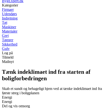
BygExpert.dk
Kategorier
Firmaer
Udendørs
Indretning
Tøj
Maskiner
Materialer
Grej
Tømrer
Sikkerhed
Gulv
Log på
Tilmeld
Mailnyt
Tænk indeklimaet ind fra starten af
boligforbedringen
Skab et sundt og behageligt hjem ved at tænke indeklimaet ind fra
første streg i boligplanen
Energi
Energi
Del og vis omsorg