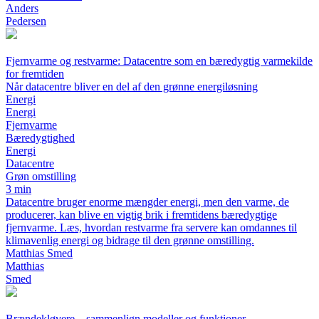
Anders
Pedersen
Fjernvarme og restvarme: Datacentre som en bæredygtig varmekilde
for fremtiden
Når datacentre bliver en del af den grønne energiløsning
Energi
Energi
Fjernvarme
Bæredygtighed
Energi
Datacentre
Grøn omstilling
3 min
Datacentre bruger enorme mængder energi, men den varme, de
producerer, kan blive en vigtig brik i fremtidens bæredygtige
fjernvarme. Læs, hvordan restvarme fra servere kan omdannes til
klimavenlig energi og bidrage til den grønne omstilling.
Matthias Smed
Matthias
Smed
Brændekløvere – sammenlign modeller og funktioner