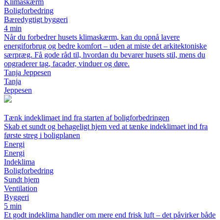
Klimaskærm
Boligforbedring
Bæredygtigt byggeri
4 min
Når du forbedrer husets klimaskærm, kan du opnå lavere
energiforbrug og bedre komfort – uden at miste det arkitektoniske
særpræg. Få gode råd til, hvordan du bevarer husets stil, mens du
opgraderer tag, facader, vinduer og døre.
Tanja Jeppesen
Tanja
Jeppesen
Tænk indeklimaet ind fra starten af boligforbedringen
Skab et sundt og behageligt hjem ved at tænke indeklimaet ind fra
første streg i boligplanen
Energi
Energi
Indeklima
Boligforbedring
Sundt hjem
Ventilation
Byggeri
5 min
Et godt indeklima handler om mere end frisk luft – det påvirker både