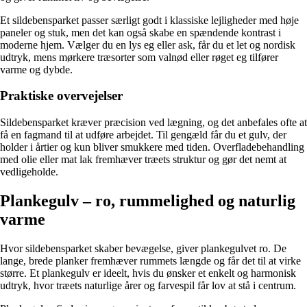
Et sildebensparket passer særligt godt i klassiske lejligheder med høje
paneler og stuk, men det kan også skabe en spændende kontrast i
moderne hjem. Vælger du en lys eg eller ask, får du et let og nordisk
udtryk, mens mørkere træsorter som valnød eller røget eg tilfører
varme og dybde.
Praktiske overvejelser
Sildebensparket kræver præcision ved lægning, og det anbefales ofte at
få en fagmand til at udføre arbejdet. Til gengæld får du et gulv, der
holder i årtier og kun bliver smukkere med tiden. Overfladebehandling
med olie eller mat lak fremhæver træets struktur og gør det nemt at
vedligeholde.
Plankegulv – ro, rummelighed og naturlig
varme
Hvor sildebensparket skaber bevægelse, giver plankegulvet ro. De
lange, brede planker fremhæver rummets længde og får det til at virke
større. Et plankegulv er ideelt, hvis du ønsker et enkelt og harmonisk
udtryk, hvor træets naturlige årer og farvespil får lov at stå i centrum.