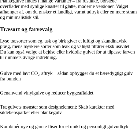
Plankegulve findes i mange varianter – fra rustikke, børstede
overflader med synlige knaster til glatte, moderne versioner. Valget
afhænger af, om du ønsker et landligt, varmt udtryk eller en mere stram
og minimalistisk stil.
Træsort og farvevalg
Lyse træsorter som eg, ask og birk giver et luftigt og skandinavisk
præg, mens mørkere sorter som teak og valnød tilfører eksklusivitet.
Du kan også vælge at bejdse eller hvidolie gulvet for at tilpasse farven
til rummets øvrige indretning.
Gulve med lavt CO₂-aftryk – sådan opbygger du et bæredygtigt gulv
fra bunden
Genanvend vinylgulve og reducer byggeaffaldet
Trægulvets mønster som designelement: Skab karakter med
sildebensparket eller plankegulv
Kombinér nye og gamle fliser for et unikt og personligt gulvudtryk