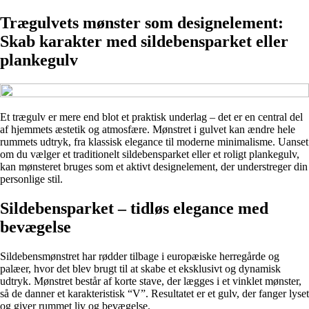
Trægulvets mønster som designelement:
Skab karakter med sildebensparket eller
plankegulv
Et trægulv er mere end blot et praktisk underlag – det er en central del
af hjemmets æstetik og atmosfære. Mønstret i gulvet kan ændre hele
rummets udtryk, fra klassisk elegance til moderne minimalisme. Uanset
om du vælger et traditionelt sildebensparket eller et roligt plankegulv,
kan mønsteret bruges som et aktivt designelement, der understreger din
personlige stil.
Sildebensparket – tidløs elegance med
bevægelse
Sildebensmønstret har rødder tilbage i europæiske herregårde og
palæer, hvor det blev brugt til at skabe et eksklusivt og dynamisk
udtryk. Mønstret består af korte stave, der lægges i et vinklet mønster,
så de danner et karakteristisk “V”. Resultatet er et gulv, der fanger lyset
og giver rummet liv og bevægelse.