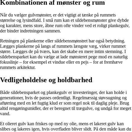
Kombinationen af mønster og rum
Når du vælger gulvmønster, er det vigtigt at tænke på rummets
størrelse og lysindfald. I små rum kan et sildebensmønster give dybde
og karakter, mens store, åbne rum ofte vinder ved et roligt plankegulv,
der binder indretningen sammen.
Retningen på plankerne eller sildebensmønstret har også betydning.
Lægges plankerne på langs af rummets længste væg, virker rummet
større. Lægges de på tværs, kan det skabe en mere intim stemning. I
sildebensparket kan du vælge at lade mønsteret pege mod en naturlig
fokuslinje – for eksempel et vindue eller en pejs – for at fremhæve
rummets arkitektur.
Vedligeholdelse og holdbarhed
Både sildebensparket og plankegulv er investeringer, der kan holde i
generationer, hvis de passes ordentligt. Regelmæssig støvsugning og
aftørring med en let fugtig klud er som regel nok til daglig pleje. Brug
altid rengøringsmidler, der er beregnet til trægulve, og undgå for meget
vand.
Et olieret gulv kan friskes op med ny olie, mens et lakeret gulv kan
slibes og lakeres igen, hvis overfladen bliver slidt. På den måde kan du