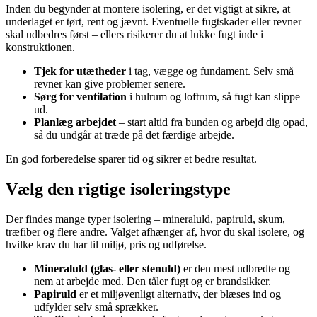
Inden du begynder at montere isolering, er det vigtigt at sikre, at
underlaget er tørt, rent og jævnt. Eventuelle fugtskader eller revner
skal udbedres først – ellers risikerer du at lukke fugt inde i
konstruktionen.
Tjek for utætheder
i tag, vægge og fundament. Selv små
revner kan give problemer senere.
Sørg for ventilation
i hulrum og loftrum, så fugt kan slippe
ud.
Planlæg arbejdet
– start altid fra bunden og arbejd dig opad,
så du undgår at træde på det færdige arbejde.
En god forberedelse sparer tid og sikrer et bedre resultat.
Vælg den rigtige isoleringstype
Der findes mange typer isolering – mineraluld, papiruld, skum,
træfiber og flere andre. Valget afhænger af, hvor du skal isolere, og
hvilke krav du har til miljø, pris og udførelse.
Mineraluld (glas- eller stenuld)
er den mest udbredte og
nem at arbejde med. Den tåler fugt og er brandsikker.
Papiruld
er et miljøvenligt alternativ, der blæses ind og
udfylder selv små sprækker.