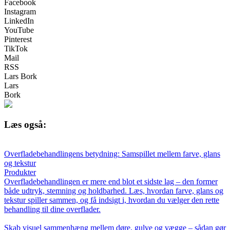
Facebook
Instagram
LinkedIn
YouTube
Pinterest
TikTok
Mail
RSS
Lars Bork
Lars
Bork
Læs også:
Overfladebehandlingens betydning: Samspillet mellem farve, glans
og tekstur
Produkter
Overfladebehandlingen er mere end blot et sidste lag – den former
både udtryk, stemning og holdbarhed. Læs, hvordan farve, glans og
tekstur spiller sammen, og få indsigt i, hvordan du vælger den rette
behandling til dine overflader.
Skab visuel sammenhæng mellem døre, gulve og vægge – sådan gør