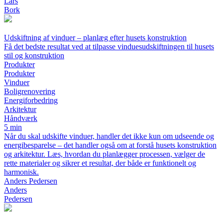
Lars
Bork
Udskiftning af vinduer – planlæg efter husets konstruktion
Få det bedste resultat ved at tilpasse vinduesudskiftningen til husets
stil og konstruktion
Produkter
Produkter
Vinduer
Boligrenovering
Energiforbedring
Arkitektur
Håndværk
5 min
Når du skal udskifte vinduer, handler det ikke kun om udseende og
energibesparelse – det handler også om at forstå husets konstruktion
og arkitektur. Læs, hvordan du planlægger processen, vælger de
rette materialer og sikrer et resultat, der både er funktionelt og
harmonisk.
Anders Pedersen
Anders
Pedersen