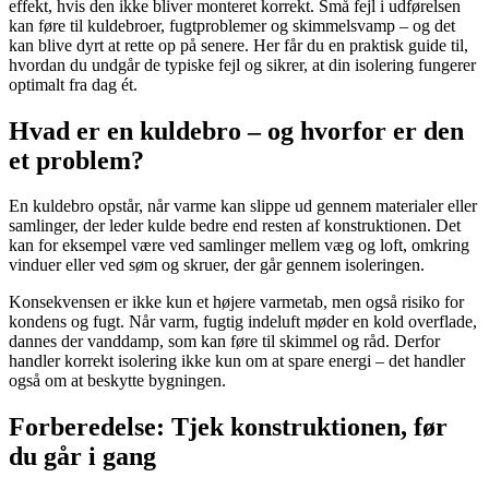
effekt, hvis den ikke bliver monteret korrekt. Små fejl i udførelsen
kan føre til kuldebroer, fugtproblemer og skimmelsvamp – og det
kan blive dyrt at rette op på senere. Her får du en praktisk guide til,
hvordan du undgår de typiske fejl og sikrer, at din isolering fungerer
optimalt fra dag ét.
Hvad er en kuldebro – og hvorfor er den
et problem?
En kuldebro opstår, når varme kan slippe ud gennem materialer eller
samlinger, der leder kulde bedre end resten af konstruktionen. Det
kan for eksempel være ved samlinger mellem væg og loft, omkring
vinduer eller ved søm og skruer, der går gennem isoleringen.
Konsekvensen er ikke kun et højere varmetab, men også risiko for
kondens og fugt. Når varm, fugtig indeluft møder en kold overflade,
dannes der vanddamp, som kan føre til skimmel og råd. Derfor
handler korrekt isolering ikke kun om at spare energi – det handler
også om at beskytte bygningen.
Forberedelse: Tjek konstruktionen, før
du går i gang