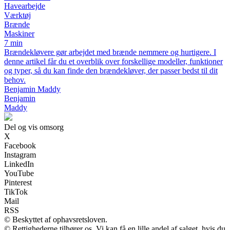
Havearbejde
Værktøj
Brænde
Maskiner
7 min
Brændekløvere gør arbejdet med brænde nemmere og hurtigere. I
denne artikel får du et overblik over forskellige modeller, funktioner
og typer, så du kan finde den brændekløver, der passer bedst til dit
behov.
Benjamin Maddy
Benjamin
Maddy
Del og vis omsorg
X
Facebook
Instagram
LinkedIn
YouTube
Pinterest
TikTok
Mail
RSS
© Beskyttet af ophavsretsloven.
© Rettighederne tilhører os. Vi kan få en lille andel af salget, hvis du