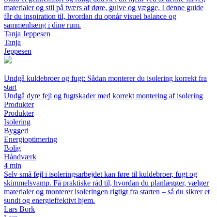
materialer og stil på tværs af døre, gulve og vægge. I denne guide
får du inspiration til, hvordan du opnår visuel balance og
sammenhæng i dine rum.
Tanja Jeppesen
Tanja
Jeppesen
Undgå kuldebroer og fugt: Sådan monterer du isolering korrekt fra
start
Undgå dyre fejl og fugtskader med korrekt montering af isolering
Produkter
Produkter
Isolering
Byggeri
Energioptimering
Bolig
Håndværk
4 min
Selv små fejl i isoleringsarbejdet kan føre til kuldebroer, fugt og
skimmelsvamp. Få praktiske råd til, hvordan du planlægger, vælger
materialer og monterer isoleringen rigtigt fra starten – så du sikrer et
sundt og energieffektivt hjem.
Lars Bork