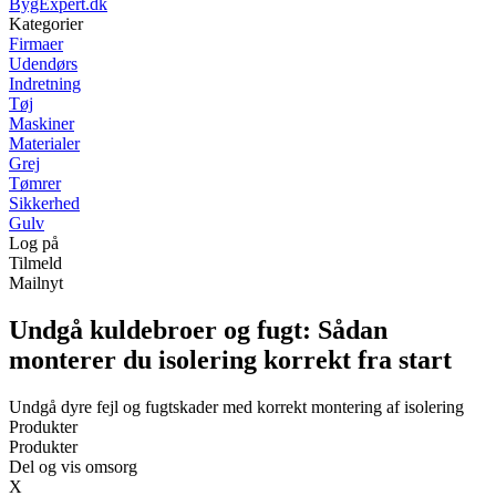
BygExpert.dk
Kategorier
Firmaer
Udendørs
Indretning
Tøj
Maskiner
Materialer
Grej
Tømrer
Sikkerhed
Gulv
Log på
Tilmeld
Mailnyt
Undgå kuldebroer og fugt: Sådan
monterer du isolering korrekt fra start
Undgå dyre fejl og fugtskader med korrekt montering af isolering
Produkter
Produkter
Del og vis omsorg
X