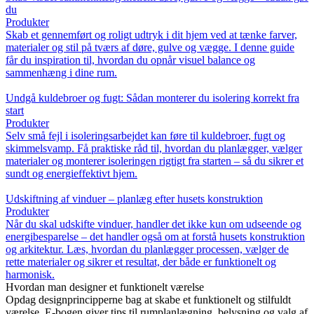
du
Produkter
Skab et gennemført og roligt udtryk i dit hjem ved at tænke farver,
materialer og stil på tværs af døre, gulve og vægge. I denne guide
får du inspiration til, hvordan du opnår visuel balance og
sammenhæng i dine rum.
Undgå kuldebroer og fugt: Sådan monterer du isolering korrekt fra
start
Produkter
Selv små fejl i isoleringsarbejdet kan føre til kuldebroer, fugt og
skimmelsvamp. Få praktiske råd til, hvordan du planlægger, vælger
materialer og monterer isoleringen rigtigt fra starten – så du sikrer et
sundt og energieffektivt hjem.
Udskiftning af vinduer – planlæg efter husets konstruktion
Produkter
Når du skal udskifte vinduer, handler det ikke kun om udseende og
energibesparelse – det handler også om at forstå husets konstruktion
og arkitektur. Læs, hvordan du planlægger processen, vælger de
rette materialer og sikrer et resultat, der både er funktionelt og
harmonisk.
Hvordan man designer et funktionelt værelse
Opdag designprincipperne bag at skabe et funktionelt og stilfuldt
værelse. E-bogen giver tips til rumplanlægning, belysning og valg af