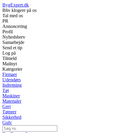
BygExpert.dk
Bliv klogere på os
Tal med os
PR
Annoncering
Profil
Nyhedsbrev
Samarbejde
Send et tip
Log på
Tilmeld
Mailnyt
Kategorier
Firmaer
Udendørs
Indretning
Tøj
Maskiner
Materialer
Grej
Tømrer
Sikkerhed
Gulv