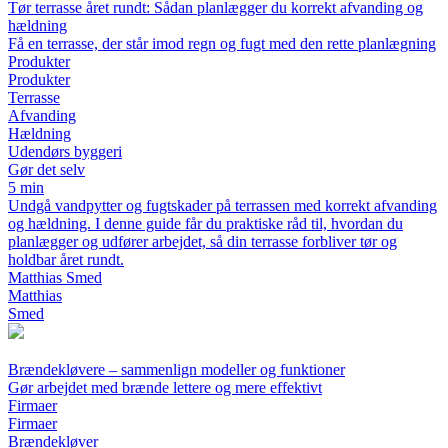
Tør terrasse året rundt: Sådan planlægger du korrekt afvanding og
hældning
Få en terrasse, der står imod regn og fugt med den rette planlægning
Produkter
Produkter
Terrasse
Afvanding
Hældning
Udendørs byggeri
Gør det selv
5 min
Undgå vandpytter og fugtskader på terrassen med korrekt afvanding
og hældning. I denne guide får du praktiske råd til, hvordan du
planlægger og udfører arbejdet, så din terrasse forbliver tør og
holdbar året rundt.
Matthias Smed
Matthias
Smed
Brændekløvere – sammenlign modeller og funktioner
Gør arbejdet med brænde lettere og mere effektivt
Firmaer
Firmaer
Brændekløver