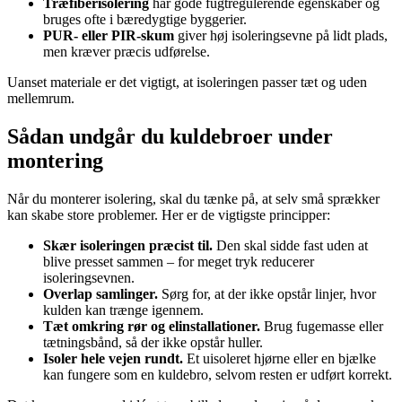
Træfiberisolering
har gode fugtregulerende egenskaber og
bruges ofte i bæredygtige byggerier.
PUR- eller PIR-skum
giver høj isoleringsevne på lidt plads,
men kræver præcis udførelse.
Uanset materiale er det vigtigt, at isoleringen passer tæt og uden
mellemrum.
Sådan undgår du kuldebroer under
montering
Når du monterer isolering, skal du tænke på, at selv små sprækker
kan skabe store problemer. Her er de vigtigste principper:
Skær isoleringen præcist til.
Den skal sidde fast uden at
blive presset sammen – for meget tryk reducerer
isoleringsevnen.
Overlap samlinger.
Sørg for, at der ikke opstår linjer, hvor
kulden kan trænge igennem.
Tæt omkring rør og elinstallationer.
Brug fugemasse eller
tætningsbånd, så der ikke opstår huller.
Isoler hele vejen rundt.
Et uisoleret hjørne eller en bjælke
kan fungere som en kuldebro, selvom resten er udført korrekt.