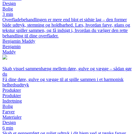
Design
Bolig
3 min
Overfladebehandlingen er mere end blot et sidste lag – den former
både udtryk, stemning og holdbarhed. Læs, hvordan farve, glans og
tekstur spiller sammen, og få indsigt i, hvordan du vælger den rette
behandling til dine overflader.
Benjamin Maddy
Benjamin
Maddy
Skab visuel sammenhæng mellem døre, gulve og vægge – sådan gør
du
Få dine døre, gulve og vægge til at spille sammen i et harmonisk
helhedsudtryk
Produkter
Produkter
Indretning
Bolig
Farver
Materialer
Design
6 min
Skab et gennemført og roligt udtryk i dit hjem ved at tænke farver,