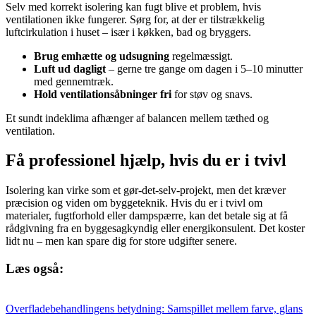
Selv med korrekt isolering kan fugt blive et problem, hvis
ventilationen ikke fungerer. Sørg for, at der er tilstrækkelig
luftcirkulation i huset – især i køkken, bad og bryggers.
Brug emhætte og udsugning
regelmæssigt.
Luft ud dagligt
– gerne tre gange om dagen i 5–10 minutter
med gennemtræk.
Hold ventilationsåbninger fri
for støv og snavs.
Et sundt indeklima afhænger af balancen mellem tæthed og
ventilation.
Få professionel hjælp, hvis du er i tvivl
Isolering kan virke som et gør-det-selv-projekt, men det kræver
præcision og viden om byggeteknik. Hvis du er i tvivl om
materialer, fugtforhold eller dampspærre, kan det betale sig at få
rådgivning fra en byggesagkyndig eller energikonsulent. Det koster
lidt nu – men kan spare dig for store udgifter senere.
Læs også:
Overfladebehandlingens betydning: Samspillet mellem farve, glans