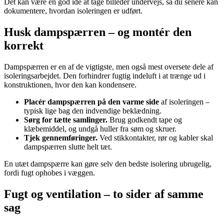
Det kan være en god idé at tage billeder undervejs, så du senere kan
dokumentere, hvordan isoleringen er udført.
Husk dampspærren – og montér den
korrekt
Dampspærren er en af de vigtigste, men også mest oversete dele af
isoleringsarbejdet. Den forhindrer fugtig indeluft i at trænge ud i
konstruktionen, hvor den kan kondensere.
Placér dampspærren på den varme side
af isoleringen –
typisk lige bag den indvendige beklædning.
Sørg for tætte samlinger.
Brug godkendt tape og
klæbemiddel, og undgå huller fra søm og skruer.
Tjek gennemføringer.
Ved stikkontakter, rør og kabler skal
dampspærren slutte helt tæt.
En utæt dampspærre kan gøre selv den bedste isolering ubrugelig,
fordi fugt ophobes i væggen.
Fugt og ventilation – to sider af samme
sag