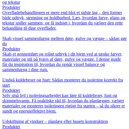
og tekstur
Produkter
Overfladebehandlingen er mere end blot et sidste lag – den former
både udtryk, stemning og holdbarhed. Læs, hvordan farve, glans og
tekstur spiller sammen, og få indsigt i, hvordan du vælger den rette
behandling til dine overflader.
Skab visuel sammenhæng mellem døre, gulve og vægge – sådan gør
du
Produkter
Skab et gennemført og roligt udtryk i dit hjem ved at tænke farver,
materialer og stil på tværs af døre, gulve og vægge. I denne guide
får du inspiration til, hvordan du opnår visuel balance og
sammenhæng i dine rum.
Undgå kuldebroer og fugt: Sådan monterer du isolering korrekt fra
start
Produkter
Selv små fejl i isoleringsarbejdet kan føre til kuldebroer, fugt og
skimmelsvamp. Få praktiske råd til, hvordan du planlægger, vælger
materialer og monterer isoleringen rigtigt fra starten – så du sikrer et
sundt og energieffektivt hjem.
Udskiftning af vinduer – planlæg efter husets konstruktion
Produkter